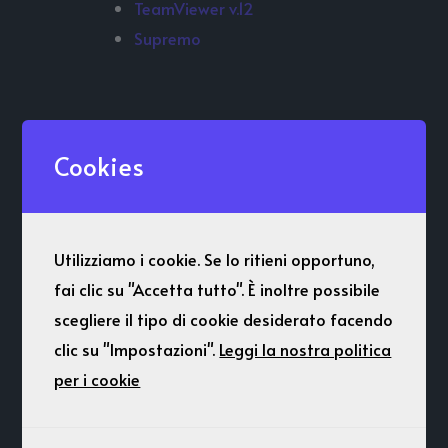
TeamViewer v.12
Supremo
Cookies
Utilizziamo i cookie. Se lo ritieni opportuno,
Parla con noi
fai clic su "Accetta tutto". È inoltre possibile
Contattaci al numero 0444 341840 interno
scegliere il tipo di cookie desiderato facendo
2 per assistenza
clic su "Impostazioni".
Leggi la nostra politica
Digita interno 1 per Software e interno 2 per
per i cookie
Hardware
Digita il codice cliente e il PIN in tuo
possesso.