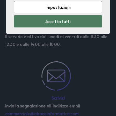
Hai dimenticato il PIN?
Impostazioni
Lo trovi indicato nel contratto di assistenza
Accetta tutti
o accedendo alla tua Area Clienti.
Il servizio è attivo dal lunedì al venerdì dalle 8.30 alle
12.30 e dalle 14.00 alle 18.00.
Scrivici
Invia la segnalazione all’indirizzo
email
commerciale@abacoinformatica.com