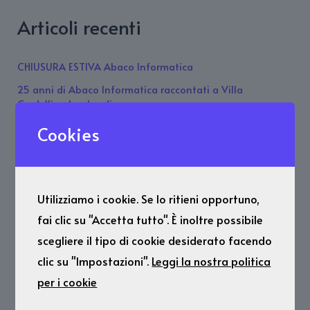
Articoli recenti
CHIUSURA ESTIVA Abaco Informatica
25 anni di Abaco Informatica raccontati a Villa
Cordellina Lombardi.
CHIUSURA AZIENDALE 2 Giugno
Cookies
Variazione orario Venerdì 22 maggio 2026
Legge di Bilancio: Iper-ammortamento 2026
Utilizziamo i cookie. Se lo ritieni opportuno,
Commenti recenti
fai clic su "Accetta tutto". È inoltre possibile
scegliere il tipo di cookie desiderato facendo
Nessun commento da mostrare.
clic su "Impostazioni".
Leggi la nostra politica
per i cookie
Archivi