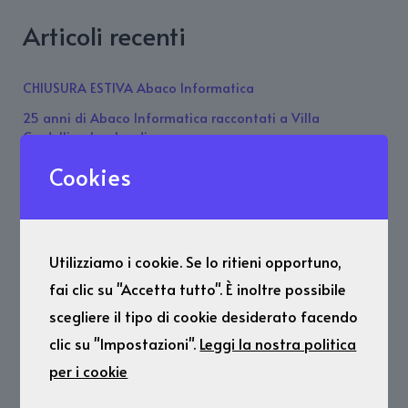
Articoli recenti
CHIUSURA ESTIVA Abaco Informatica
25 anni di Abaco Informatica raccontati a Villa
Cordellina Lombardi.
CHIUSURA AZIENDALE 2 Giugno
Cookies
Variazione orario Venerdì 22 maggio 2026
Legge di Bilancio: Iper-ammortamento 2026
Utilizziamo i cookie. Se lo ritieni opportuno,
Commenti recenti
fai clic su "Accetta tutto". È inoltre possibile
scegliere il tipo di cookie desiderato facendo
Nessun commento da mostrare.
clic su "Impostazioni".
Leggi la nostra politica
per i cookie
Archivi