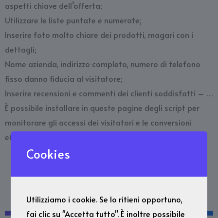
aspetti chiave dell’offerta;
Utilizzare le liste puntate e numerate;
Inserire foto molto chiare dei prodotti, magari con i
dettagli;
Nome azienda, indirizzo completo, numero di telefono
fisso danno fiducia al visitatore;
Inserire recensioni e commenti dei clienti soddisfatti – …
È possibile installare in queste pagine degli script per
monitorare gli accessi dei visitatori e le conversioni
effettuate
Cookies
Dinamico
Utilizziamo i cookie. Se lo ritieni opportuno,
fai clic su "Accetta tutto". È inoltre possibile