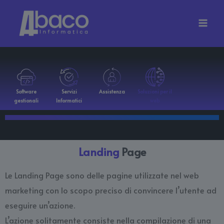
Vai
al
contenuto
Software
Servizi
Assistenza
Soluzioni per il
gestionali
Informatici
web
Landing
Page
Le Landing Page sono delle pagine utilizzate nel web
marketing con lo scopo preciso di convincere l’utente ad
eseguire un’azione.
L’azione solitamente consiste nella compilazione di una