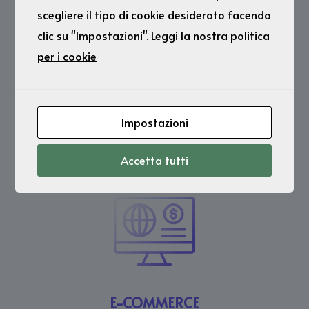
scegliere il tipo di cookie desiderato facendo
Realizzazione di
clic su "Impostazioni".
Leggi la nostra politica
per i cookie
Impostazioni
Accetta tutti
SITI PERSONALIZZATI
E-COMMERCE